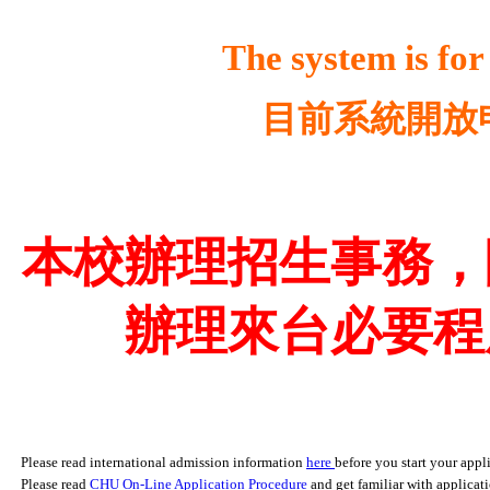
The system is for
目前系統開放
本校辦理招生事務，
辦理來台必要程
Please read international admission information
here
before you start your appl
Please read
CHU On-Line Application Procedure
and get familiar with applicat